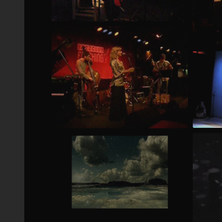
Yin & Yang 2003 extract 1
Talk t
Third 
Be still Anagram Anna Einarsson Fasching nov 2006 extract
Anagram Archipelago- Video by Eric Holmqvist (2007)