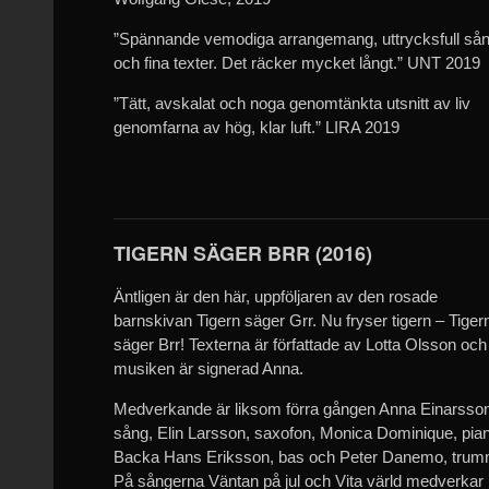
”Spännande vemodiga arrangemang, uttrycksfull så
och fina texter. Det räcker mycket långt.” UNT 2019
”Tätt, avskalat och noga genomtänkta utsnitt av liv
genomfarna av hög, klar luft.” LIRA 2019
TIGERN SÄGER BRR (2016)
Äntligen är den här, uppföljaren av den rosade
barnskivan Tigern säger Grr. Nu fryser tigern – Tiger
säger Brr! Texterna är författade av Lotta Olsson och
musiken är signerad Anna.
Medverkande är liksom förra gången Anna Einarsso
sång, Elin Larsson, saxofon, Monica Dominique, pia
Backa Hans Eriksson, bas och Peter Danemo, trum
På sångerna Väntan på jul och Vita värld medverkar