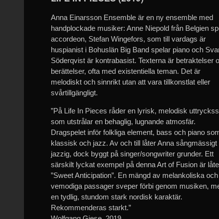
Anna Einarsson Ensemble är en ny ensemble med
handplockade musiker: Anne Niepold från Belgien sp
accordeon, Stefan Wingefors, som till vardags är
huspianist i Bohuslän Big Band spelar piano och Sva
Söderqvist är kontrabasist. Texterna är betraktelser 
berättelser, ofta med existentiella teman. Det är
melodiskt och sinnrikt utan att vara tillkonstlat eller
svårtillgängligt.
”På Life In Pieces råder en lyrisk, melodisk uttryckss
som utstrålar en behaglig, lugnande atmosfär.
Dragspelet inför folkliga element, bass och piano som
klassisk och jazz. Av och till låter Anna sångmässigt
jazzig, dock byggt på singer/songwriter grunder. Ett
särskilt lyckat exempel på denna Art of Fusion är låt
”Sweet Anticipation”. En mängd av melankoliska och
vemodiga passager sveper förbi genom musiken, m
en tydlig, stundom stark nordisk karaktär.
Rekommenderas starkt.”
Wolfgang Giese, 2019