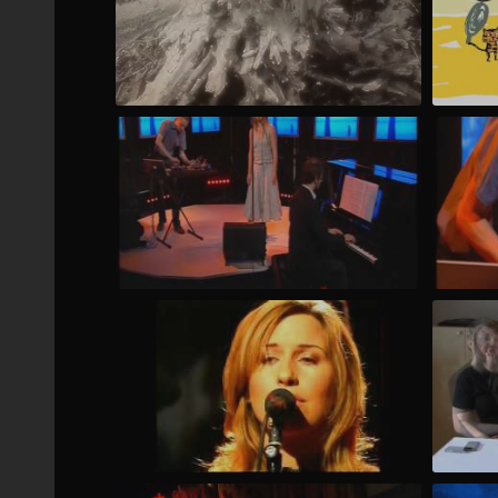
One piece of a shared space
Tigern 
Anna Einarsson - Anagram - Be Still
Anna E
Anna Einarsson - Anagram - Be Still
Intervj