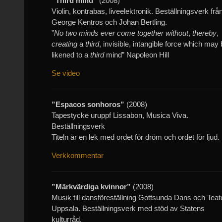
”Third mind”
(2008)
Violin, kontrabas, liveelektronik. Beställningsverk frå
George Kentros och Johan Bertling.
”
No two minds ever come together without
,
thereby
,
creating
a
third
, invisible, intangible force which may
likened to a
third
mind” Napoleon Hill
Se video
”Espacos sonhoros”
(2008)
Tapestycke uruppf Lissabon, Musica Viva.
Beställningsverk
Titeln är en lek med ordet för dröm och ordet för ljud.
Verkkommentar
”Märkvärdiga kvinnor”
(2008)
Musik till dansföreställning Gottsunda Dans och Teat
Uppsala. Beställningsverk med stöd av Statens
kulturråd.