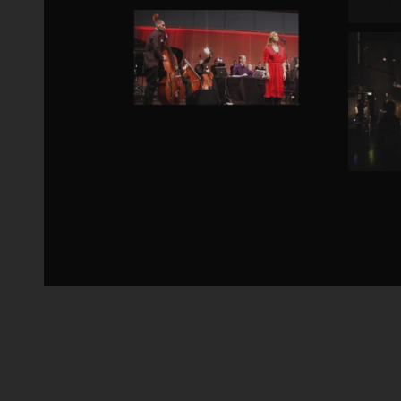
Anagram with Dalasinfonietta Live 2009 - “Reveries”
Metamo