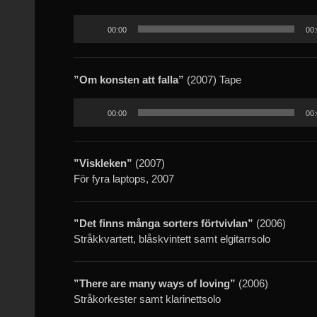
Ljudspelare
00:00
00:
”Om konsten att falla”
(2007) Tape
Ljudspelare
00:00
00:
”Viskleken”
(2007)
För fyra laptops, 2007
”Det finns många sorters förtvivlan”
(2006)
Stråkkvartett, blåskvintett samt elgitarrsolo
”There are many ways of loving”
(2006)
Stråkorkester samt klarinettsolo