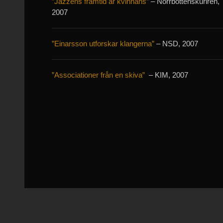
”Jazzens framtid är kvinnans”
– Norrbottenskuriren,
2007
”Einarsson utforskar klangerna”
– NSD, 2007
”Associationer från en skiva”
– KIM, 2007