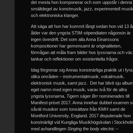
det mesta hon komponerar och som uppstår i denna
smältdegel av konstmusik, jazz, experimentell musi
och elektroniska klanger.
Att säga att hon har kommit långt sedan hon vid 13 å
ålder var den yngsta STIM-stipendiaten någonsin är
ingen överdrift. Det som alla Anna Einarssons
kompositioner har gemensamt är originaliteten,
förmågan att måla fram bilder hos lyssnarna och vä
tankar och reflektioner om existentiella frågor.
Idag förgrenar sig Annas konstnärliga praktik ut i fyra
olika områden – instrumentalmusik, vokalmusik,
elektronisk musik, samt jazz. Det har blivit sju album
eget namn med egen musik, varav två för de allra
yngsta lyssnarna.
Tigern säger Brr
nominerades till
Manifest-priset 2017. Anna innehar dubbel examen 
såväl musiker som tonsättare från KMH samt de
Montford University, England. 2017 disputerade hon
konstnärligt vid Kungliga Musikhögskolan i Stockhol
med avhandlingen
Singing the body electric –