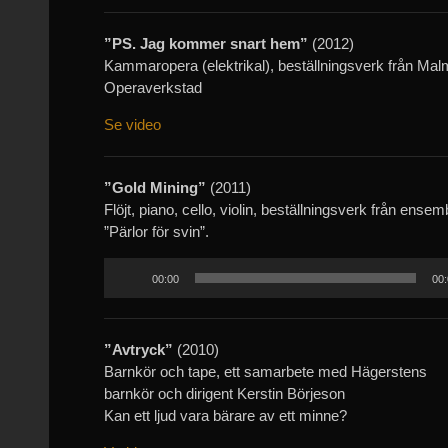
”PS. Jag kommer snart hem”
(2012)
Kammaropera (elektrikal), beställningsverk från Ma
Operaverkstad
Se video
”Gold Mining”
(2011)
Flöjt, piano, cello, violin, beställningsverk från ensem
”Pärlor för svin”.
Ljudspelare
00:00
00:
”Avtryck”
(2010)
Barnkör och tape, ett samarbete med Hägerstens
barnkör och dirigent Kerstin Börjeson
Kan ett ljud vara bärare av ett minne?