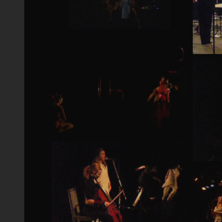
Releasekonsert Archipelago Stockholm 2007
Märkvärdiga kvinnor dance performance 2008 music by Anna Einarsson choreography Sofia Nohrstedt
Yin & Y