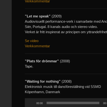
Verkkommentar
”Let me speak”
(2009)
Audiovisuellt performance-verk i samarbete med An
Sièr, Portugal. 8 kanals audio och stereo video.
Verket är fritt inspirerat av principen om yttrandefrihet
Se video
Verkkommentar
”Plats för drömmar”
(2008)
Tape.
”Waiting for nothing”
(2008)
Elektronisk musik till dansföreställning vid SSMD
Köpenhamn, Danmark
Ljudspelare
00:00
00: