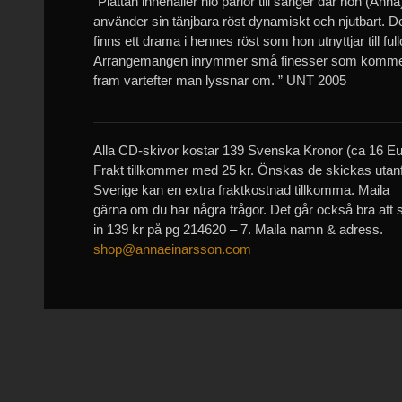
”Plattan innehåller nio pärlor till sånger där hon (Anna
använder sin tänjbara röst dynamiskt och njutbart. D
finns ett drama i hennes röst som hon utnyttjar till full
Arrangemangen inrymmer små finesser som komm
fram vartefter man lyssnar om. ” UNT 2005
Alla CD-skivor kostar 139 Svenska Kronor (ca 16 Eu
Frakt tillkommer med 25 kr. Önskas de skickas utan
Sverige kan en extra fraktkostnad tillkomma. Maila
gärna om du har några frågor. Det går också bra att 
in 139 kr på pg 214620 – 7. Maila namn & adress.
shop@annaeinarsson.com